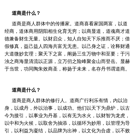
道商是什么？
道商是商人群体中的传播家。道商喜看家国两富，以道
经商，道体商用阴阳相生化育无穷；以商显道，道魂商才道
德兼备财生无量。以财启众，知人自知天下乐推而不厌；借
假修真，益己益人四海共富无无患。以己身之证，诠释财通
大道微妙玄理；聚天下之富，阐扬三生万物中和至要；于污
浊之商海显清流以正源，立万仞之险峰聚金山而登岳。显赫
于当世，功同陶朱效商圣，称扬于未来，名存丹书谓道商。
道商是什么？
道商是商人群体的修行人。道商广行利乐有情，内以治
身，以成丹，外以治事，以成功。他们以天下为鼎炉，以古
今为接引，以事业为丹基，以有无为水火，以财智为龙虎，
以中和为火候，以取舍为抽添，以循环为妙用，以管理为导
引，以利益为凝结，以品牌为出神，以文化为合虚，以不败