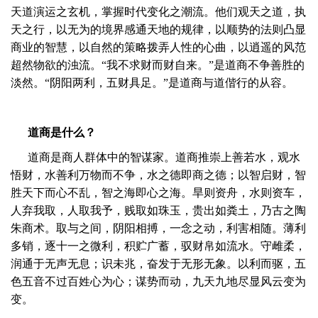
天道演运之玄机，掌握时代变化之潮流。他们观天之道，执
天之行，以无为的境界感通天地的规律，以顺势的法则凸显
商业的智慧，以自然的策略拨弄人性的心曲，以逍遥的风范
超然物欲的浊流。“我不求财而财自来。”是道商不争善胜的
淡然。“阴阳两利，五财具足。”是道商与道偕行的从容。
道商是什么？
道商是商人群体中的智谋家。道商推崇上善若水，观水
悟财，水善利万物而不争，水之德即商之德；以智启财，智
胜天下而心不乱，智之海即心之海。旱则资舟，水则资车，
人弃我取，人取我予，贱取如珠玉，贵出如粪土，乃古之陶
朱商术。取与之间，阴阳相搏，一念之动，利害相随。薄利
多销，逐十一之微利，积贮广蓄，驭财帛如流水。守雌柔，
润通于无声无息；识未兆，奋发于无形无象。以利而驱，五
色五音不过百姓心为心；谋势而动，九天九地尽显风云变为
变。